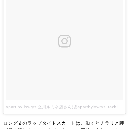
apart by lowrys 立川ルミネ店さん(@apartbylowrys_tachikawa)がシェアした投稿
ロング丈のラップタイトスカートは、動くとチラリと脚