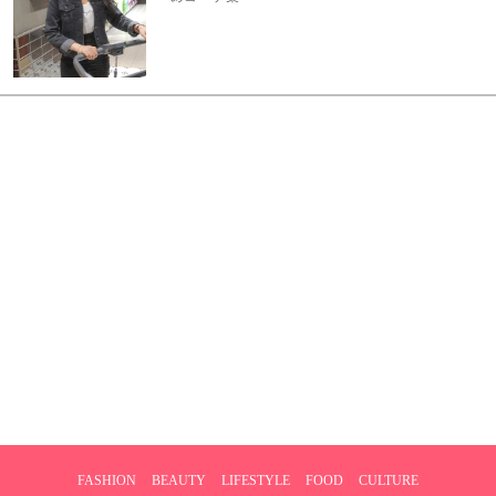
FASHION
BEAUTY
LIFESTYLE
FOOD
CULTURE