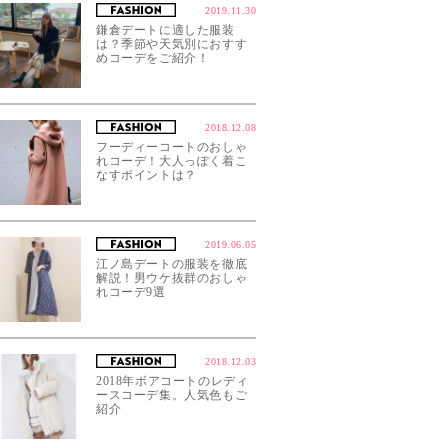
2019.11.30
鎌倉デートに適した服装
は？季節や天気別におすす
めコーデをご紹介！
2018.12.08
フーディーコートのおしゃ
れコーデ！大人っぽく着こ
なすポイントは？
2019.06.05
江ノ島デートの服装を徹底
解説！男ウケ抜群のおしゃ
れコーデ9選
2018.12.03
2018年ボアコートのレディ
ースコーデ集。人気色もご
紹介