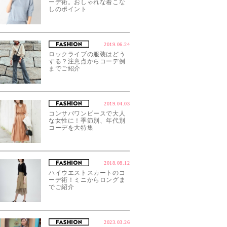
ーデ術。おしゃれな着こな
しのポイント
2019.06.24
ロックライブの服装はどう
する？注意点からコーデ例
までご紹介
2019.04.03
コンサバワンピースで大人
な女性に！季節別、年代別
コーデを大特集
2018.08.12
ハイウエストスカートのコ
ーデ術！ミニからロングま
でご紹介
2023.03.26