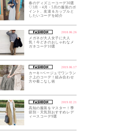
春のディズニーコーデ30選
♡3月・4月・5月の服装のポ
イント、友達＆カップルと
したいコーデを紹介
2018.06.26
メガネが大人女子に大人
気！今どきのおしゃれなメ
ガネコーデ10選
2019.06.17
カーキ×ベージュでワンラン
ク上のコーデ！組み合わせ
方や着こなし術
2019.02.21
高知の服装をマスター！季
節別・天気別おすすめレデ
ィースコーデ9選