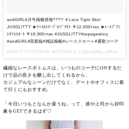
andGIRL6月号掲載情報???? ＃Lace Tight Skirt
JUSGLITTY ★ﾗｯﾌﾙｽﾘｰﾌﾞVﾌﾞﾗｳｽ ￥12,000+tax ★ﾚｰｽﾌﾟﾘﾝ
ﾄﾀｲﾄｽｶｰﾄ ￥18,000+tax #JUSGLITTY#arpegestory
#andGIRL#高梨臨#雑誌掲載#レーススカート#通勤コーデ
JUSGLITTY OFFICIAL ACCOUNT
さん(@jusglitty_official)がシェアした投稿 -
繊細なレースボトムスは、いつものコーデにONするだ
けで品の良さを醸し出してくれるから、
カジュアルなシーンだけでなく、デートやオフィスに着
て行くにもおすすめ。
「今日いつもとなんか違うね」って、彼や上司から好印
象をGETできるはず♡