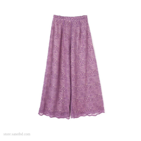
store.saneibd.com