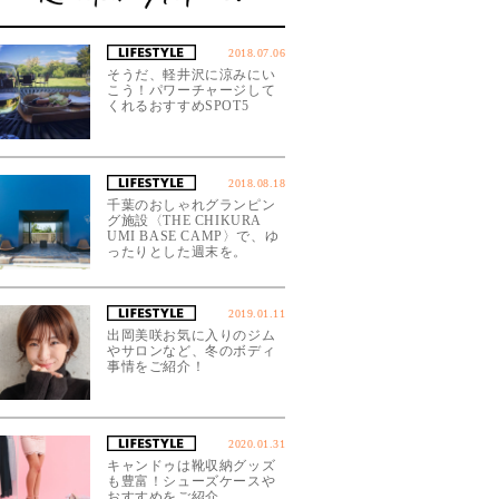
2018.07.06
そうだ、軽井沢に涼みにい
こう！パワーチャージして
くれるおすすめSPOT5
2018.08.18
千葉のおしゃれグランピン
グ施設〈THE CHIKURA
UMI BASE CAMP〉で、ゆ
ったりとした週末を。
2019.01.11
出岡美咲お気に入りのジム
やサロンなど、冬のボディ
事情をご紹介！
2020.01.31
キャンドゥは靴収納グッズ
も豊富！シューズケースや
おすすめをご紹介