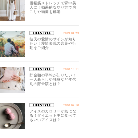
僧帽筋ストレッチで背中美
人に！効果的なやり方で肩
こりや頭痛を解消
2019.04.23
彼氏の愛情のサインが知り
たい！愛情表現の言葉や行
動をご紹介
2018.10.11
貯金額の平均が知りたい！
一人暮らしや独身など年代
別の貯金額とは？
2020.07.18
アイスのカロリーが気にな
る！ダイエット中に食べて
もいいアイスは？