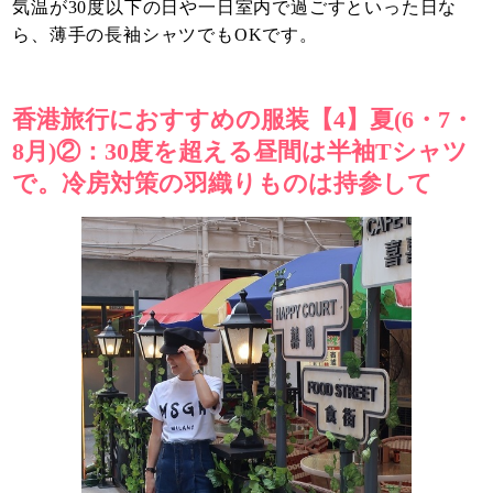
気温が30度以下の日や一日室内で過ごすといった日な
ら、薄手の長袖シャツでもOKです。
香港旅行におすすめの服装【4】夏(6・7・
8月)②：30度を超える昼間は半袖Tシャツ
で。冷房対策の羽織りものは持参して