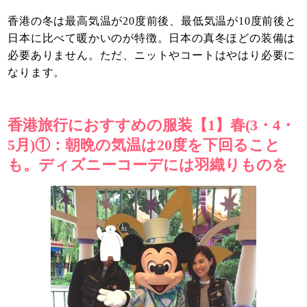
香港の冬は最高気温が20度前後、最低気温が10度前後と
日本に比べて暖かいのが特徴。日本の真冬ほどの装備は
必要ありません。ただ、ニットやコートはやはり必要に
なります。
香港旅行におすすめの服装【1】春(3・4・
5月)①：朝晩の気温は20度を下回ること
も。ディズニーコーデには羽織りものを