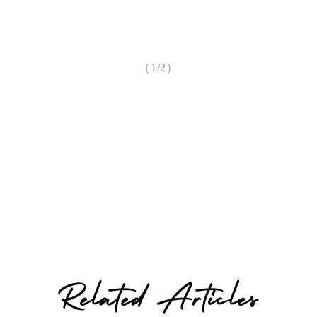
（1/2）