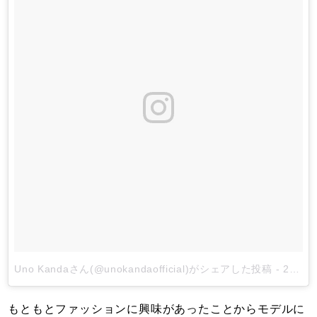
Uno Kandaさん(@unokandaofficial)がシェアした投稿
-
2018年 3月月5日午後11時59分PST
もともとファッションに興味があったことからモデルに