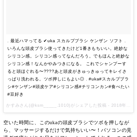
. 最近ハマってる ✔︎uka スカルプブラシ ケンザン ソフト .
いろんな頭皮ブラシ使ってきたけど1番きもちいい。絶妙な
シリコン感。シリコン感ってなんだろう。でもほんと絶妙な
シリコン感！なんかやみつきになる。 これでシャンプーす
ると頭ほぐれる〜????あと頭皮がきゅっきゅってキレイさ
っぱり洗われる。ツボ押しにもよい◎ . #uka#スカルプブラ
シ#ケンザン#頭皮ケア#シリコン感#チリコンカン#食べたい
#豆好き
かすみ
さん(@ksm_____.1010)がシェアした投稿 -
2018年 1月月26日午前4時37分PST
空いた時間に、このukaの頭皮ブラシでツボを押しなが
ら、マッサージするだけで気持ちいい〜！パソコンの見