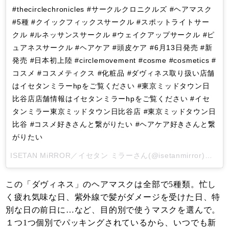
#thecirclechronicles #サークルクロニクルズ #ヘアマスク
#5種 #クイックフィックスサークル #スポットライトサー
クル #ルネッサンスサークル #ウェイクアップサークル #ピ
ュアネスサークル #ヘアケア #頭皮ケア #6月13日発売 #新
発売 #日本初上陸 #circlemovement #cosme #cosmetics #
コスメ #コスメティクス #化粧品 #ダヴィネス取り扱い店舗
はイセタンミラーhpをご覧ください #東京ミッドタウン日
比谷店店舗情報はイセタンミラーhpをご覧ください #イセ
タンミラー東京ミッドタウン日比谷店 #東京ミッドタウン日
比谷 #コスメ好きさんと繋がりたい #ヘアケア好きさんと繋
がりたい
ISETAN MiRROR／イセタン ミラー
さん(@isetanmirror)がシェアした投稿 -
この「ダヴィネス」のヘアマスクは全部で5種類。忙し
く疲れ気味な日、紫外線で髪がダメージを受けた日、特
別な日の前日に…など、目的別で使うマスクを選んで。
１つ1つ個別でパッキングされているから、いつでも新