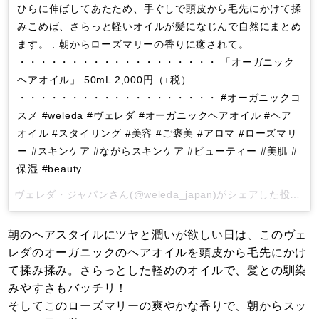
ひらに伸ばしてあたため、手ぐしで頭皮から毛先にかけて揉
みこめば、さらっと軽いオイルが髪になじんで自然にまとめ
ます。 . 朝からローズマリーの香りに癒されて。
・・・・・・・・・・・・・・・・・・・ 「オーガニック
ヘアオイル」 50mL 2,000円（+税）
・・・・・・・・・・・・・・・・・・・ #オーガニックコ
スメ #weleda #ヴェレダ #オーガニックヘアオイル #ヘア
オイル #スタイリング #美容 #ご褒美 #アロマ #ローズマリ
ー #スキンケア #ながらスキンケア #ビューティー #美肌 #
保湿 #beauty
ヴェレダ・ジャパン
さん(@weleda_japan)がシェアした投稿 -
朝のヘアスタイルにツヤと潤いが欲しい日は、このヴェ
レダのオーガニックのヘアオイルを頭皮から毛先にかけ
て揉み揉み。さらっとした軽めのオイルで、髪との馴染
みやすさもバッチリ！
そしてこのローズマリーの爽やかな香りで、朝からスッ