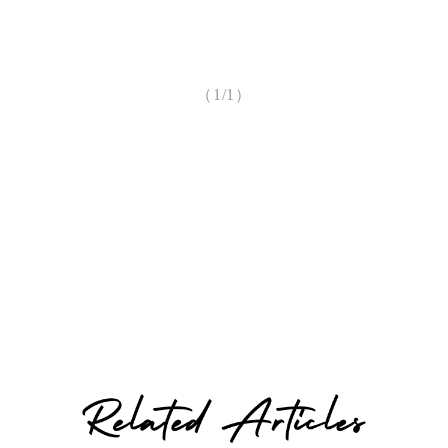
（1/1）