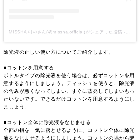
MISSHA 미샤さん(@missha.official)がシェアした投稿
-
201
除光液の正しい使い方についてご紹介します。
■コットンを用意する
ボトルタイプの除光液を使う場合は、必ずコットンを用
意するようにしましょう。ティッシュを使うと、除光液
の含みが悪くなってしまい、すぐに蒸発してしまいもっ
たいないです。できるだけコットンを用意するようにし
ましょう。
■コットン全体に除光液をなじませる
全部の指を一気に落とせるように、コットン全体に除光
液をなじませるようにしましょう。コットンの隅から隅