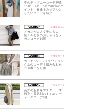
春のディズニーコーデ30選
♡3月・4月・5月の服装のポ
イント、友達＆カップルと
したいコーデを紹介
2018.06.26
メガネが大人女子に大人
気！今どきのおしゃれなメ
ガネコーデ10選
2019.06.17
カーキ×ベージュでワンラン
ク上のコーデ！組み合わせ
方や着こなし術
2019.02.21
高知の服装をマスター！季
節別・天気別おすすめレデ
ィースコーデ9選