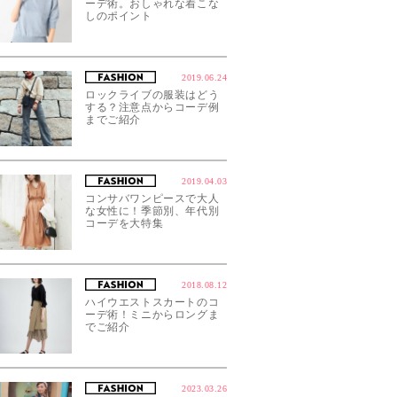
ーデ術。おしゃれな着こな
しのポイント
2019.06.24
ロックライブの服装はどう
する？注意点からコーデ例
までご紹介
2019.04.03
コンサバワンピースで大人
な女性に！季節別、年代別
コーデを大特集
2018.08.12
ハイウエストスカートのコ
ーデ術！ミニからロングま
でご紹介
2023.03.26