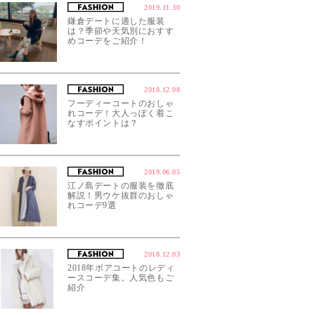
2019.11.30
鎌倉デートに適した服装
は？季節や天気別におすす
めコーデをご紹介！
2018.12.08
フーディーコートのおしゃ
れコーデ！大人っぽく着こ
なすポイントは？
2019.06.05
江ノ島デートの服装を徹底
解説！男ウケ抜群のおしゃ
れコーデ9選
2018.12.03
2018年ボアコートのレディ
ースコーデ集。人気色もご
紹介