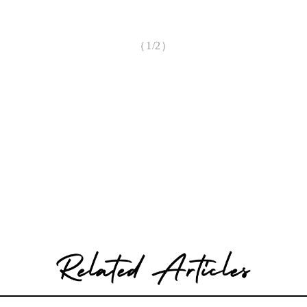
（1/2）