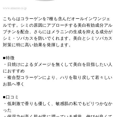
www.amazon.co.jp
こちらはコラーゲンを7種も含んだオールインワンジェ
ルです。シミの原因にアプローチする美白有効成分アル
ブチンを配合、さらにはメラニンの生成を抑える成分が
シミ・ソバカスを防いでくれます。美白とシミソバカス
対策に特に高い効果を発揮します。
■特徴
・日焼けによるダメージを無くして美白を目指したい人
におすすめ
・複合型コラーゲンにより、ハリを取り戻して若々しい
お肌へ導く
■口コミ
・低刺激で香りも優しく、敏感肌の私でもピリつかなか
った
・保湿力が高く肌が常に潤っている感覚、伸びが良くて