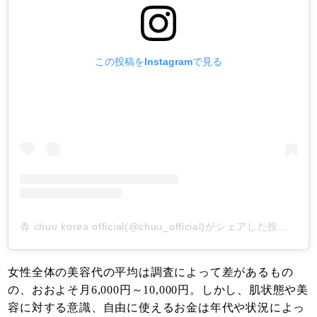
この投稿をInstagramで見る
츄 chuu korea official(@chuu_official)がシェアした投稿
-
20
女性全体の美容代の平均は調査によって差があるもの
の、おおよそ月6,000円～10,000円。しかし、肌状態や美
容に対する意識、自由に使えるお金は年代や状況によっ