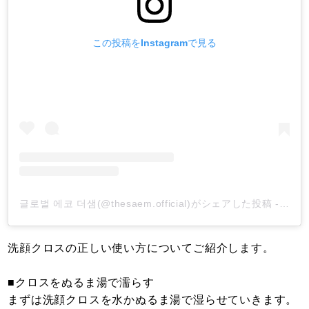
この投稿をInstagramで見る
글로벌 에코 더샘(@thesaem.official)がシェアした投稿
-
201
洗顔クロスの正しい使い方についてご紹介します。
■クロスをぬるま湯で濡らす
まずは洗顔クロスを水かぬるま湯で湿らせていきます。