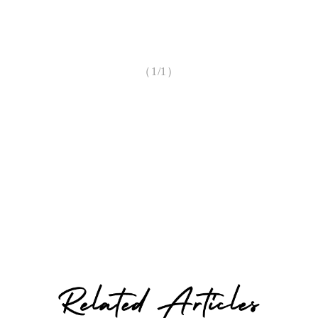
（1/1）