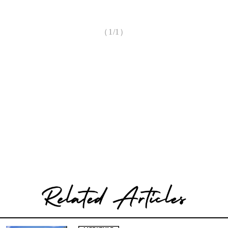
（1/1）