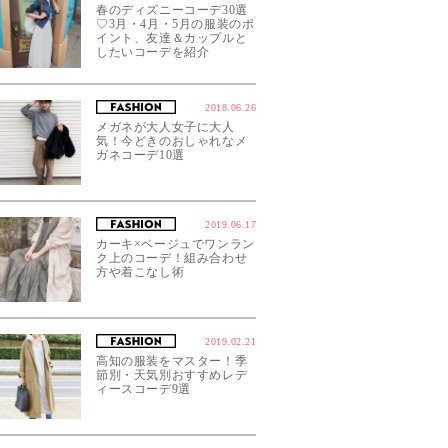
春のディズニーコーデ30選
♡3月・4月・5月の服装のポ
イント、友達＆カップルと
したいコーデを紹介
2018.06.26
メガネが大人女子に大人
気！今どきのおしゃれなメ
ガネコーデ10選
2019.06.17
カーキ×ベージュでワンラン
ク上のコーデ！組み合わせ
方や着こなし術
2019.02.21
高知の服装をマスター！季
節別・天気別おすすめレデ
ィースコーデ9選