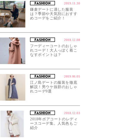
2019.11.30
鎌倉デートに適した服装
は？季節や天気別におすす
めコーデをご紹介！
2018.12.08
フーディーコートのおしゃ
れコーデ！大人っぽく着こ
なすポイントは？
2019.06.05
江ノ島デートの服装を徹底
解説！男ウケ抜群のおしゃ
れコーデ9選
2018.12.03
2018年ボアコートのレディ
ースコーデ集。人気色もご
紹介