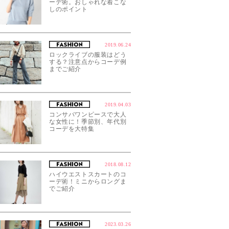
ーデ術。おしゃれな着こな
しのポイント
2019.06.24
ロックライブの服装はどう
する？注意点からコーデ例
までご紹介
2019.04.03
コンサバワンピースで大人
な女性に！季節別、年代別
コーデを大特集
2018.08.12
ハイウエストスカートのコ
ーデ術！ミニからロングま
でご紹介
2023.03.26