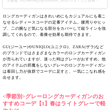
보름달, ғᴜʟʟᴍᴏᴏɴღ(@fullmoon_90)がシェアした投稿
-
2019
ロングカーディガンはきれいめにもカジュアルにも着こ
なせるレディースコーデの定番アイテム。腰周りやヒッ
プ、二の腕など気になる部分をカバーして縦ラインを強
調してくれるので、着痩せ効果も期待できます。
GU(ジーユー)やUNIQLO(ユニクロ)、ZARA(ザラ)など
のブランドではさまざまなカラーのロングカーディガン
が売られていますが、迷った時はグレーがおすすめ。他
のアイテムの邪魔をしないグレーのロングカーディガン
は着回し力が抜群でコーデに足すと、一気にこなれ感を
出せます。
<季節別>グレーロングカーディガンのお
すすめコーデ【1】春はライトグレーで軽