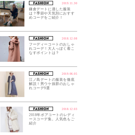
2019.11.30
鎌倉デートに適した服装
は？季節や天気別におすす
めコーデをご紹介！
2018.12.08
フーディーコートのおしゃ
れコーデ！大人っぽく着こ
なすポイントは？
2019.06.05
江ノ島デートの服装を徹底
解説！男ウケ抜群のおしゃ
れコーデ9選
2018.12.03
2018年ボアコートのレディ
ースコーデ集。人気色もご
紹介