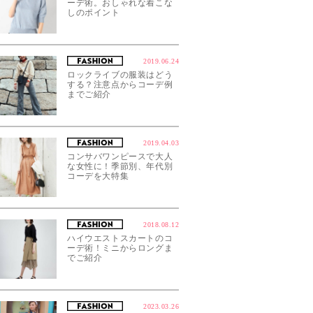
ーデ術。おしゃれな着こな
しのポイント
2019.06.24
ロックライブの服装はどう
する？注意点からコーデ例
までご紹介
2019.04.03
コンサバワンピースで大人
な女性に！季節別、年代別
コーデを大特集
2018.08.12
ハイウエストスカートのコ
ーデ術！ミニからロングま
でご紹介
2023.03.26