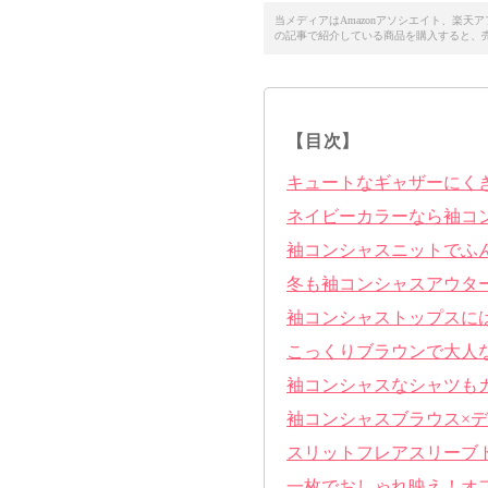
当メディアはAmazonアソシエイト、楽
の記事で紹介している商品を購入すると、
【目次】
キュートなギャザーにく
ネイビーカラーなら袖コ
袖コンシャスニットでふ
冬も袖コンシャスアウタ
袖コンシャストップスに
こっくりブラウンで大人
袖コンシャスなシャツも
袖コンシャスブラウス×
スリットフレアスリーブ
一枚でおしゃれ映え！オ