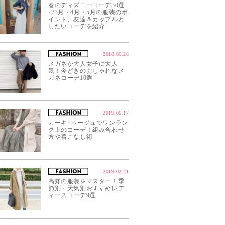
春のディズニーコーデ30選
♡3月・4月・5月の服装のポ
イント、友達＆カップルと
したいコーデを紹介
2018.06.26
メガネが大人女子に大人
気！今どきのおしゃれなメ
ガネコーデ10選
2019.06.17
カーキ×ベージュでワンラン
ク上のコーデ！組み合わせ
方や着こなし術
2019.02.21
高知の服装をマスター！季
節別・天気別おすすめレデ
ィースコーデ9選