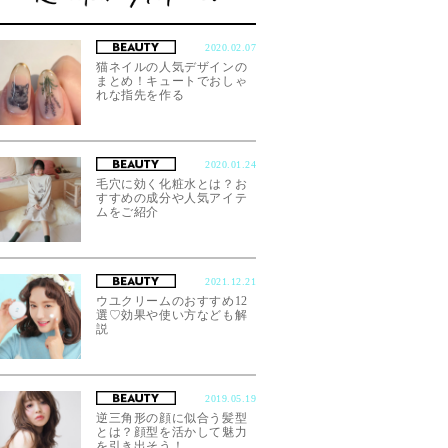
2020.02.07
猫ネイルの人気デザインの
まとめ！キュートでおしゃ
れな指先を作る
2020.01.24
毛穴に効く化粧水とは？お
すすめの成分や人気アイテ
ムをご紹介
2021.12.21
ウユクリームのおすすめ12
選♡効果や使い方なども解
説
2019.05.19
逆三角形の顔に似合う髪型
とは？顔型を活かして魅力
を引き出そう！