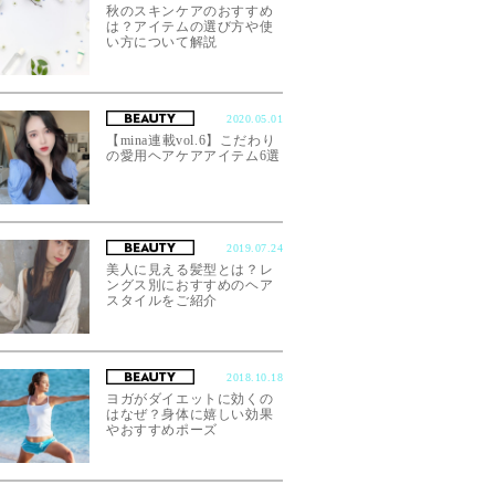
秋のスキンケアのおすすめ
は？アイテムの選び方や使
い方について解説
2020.05.01
【mina連載vol.6】こだわり
の愛用ヘアケアアイテム6選
2019.07.24
美人に見える髪型とは？レ
ングス別におすすめのヘア
スタイルをご紹介
2018.10.18
ヨガがダイエットに効くの
はなぜ？身体に嬉しい効果
やおすすめポーズ