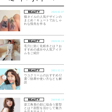
2020.02.07
猫ネイルの人気デザインの
まとめ！キュートでおしゃ
れな指先を作る
2020.01.24
毛穴に効く化粧水とは？お
すすめの成分や人気アイテ
ムをご紹介
2021.12.21
ウユクリームのおすすめ12
選♡効果や使い方なども解
説
2019.05.19
逆三角形の顔に似合う髪型
とは？顔型を活かして魅力
を引き出そう！