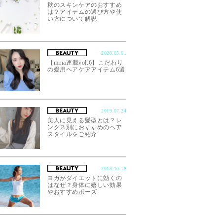
秋のスキンケアのおすすめ
は？アイテムの選び方や使
い方について解説
2020.05.01
【mina連載vol.6】こだわり
の愛用ヘアケアアイテム6選
2019.07.24
美人に見える髪型とは？レ
ングス別におすすめのヘア
スタイルをご紹介
2018.10.18
ヨガがダイエットに効くの
はなぜ？身体に嬉しい効果
やおすすめポーズ