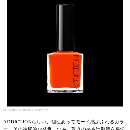
onlineshop.addiction-beauty.com
ADDICTIONらしい、個性あってモード感あふれるカラ
ー。その神秘的な発色、つや、乾きの早さは期待を裏切