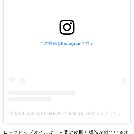
この投稿をInstagramで見る
라네즈 l Luminous Beauty(@laneige_kr)がシェアした投稿
-
ローズヒップオイルは、人間の皮脂と構造が似ているオ