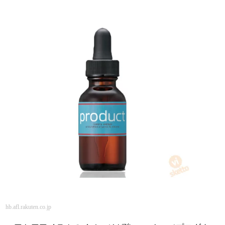
hb.afl.rakuten.co.jp