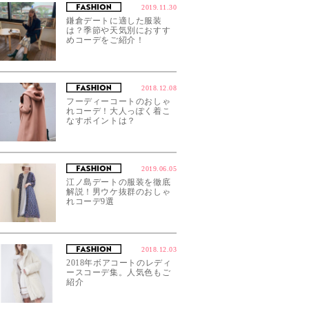
2019.11.30
鎌倉デートに適した服装
は？季節や天気別におすす
めコーデをご紹介！
2018.12.08
フーディーコートのおしゃ
れコーデ！大人っぽく着こ
なすポイントは？
2019.06.05
江ノ島デートの服装を徹底
解説！男ウケ抜群のおしゃ
れコーデ9選
2018.12.03
2018年ボアコートのレディ
ースコーデ集。人気色もご
紹介