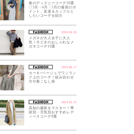
春のディズニーコーデ30選
♡3月・4月・5月の服装のポ
イント、友達＆カップルと
したいコーデを紹介
2018.06.26
メガネが大人女子に大人
気！今どきのおしゃれなメ
ガネコーデ10選
2019.06.17
カーキ×ベージュでワンラン
ク上のコーデ！組み合わせ
方や着こなし術
2019.02.21
高知の服装をマスター！季
節別・天気別おすすめレデ
ィースコーデ9選