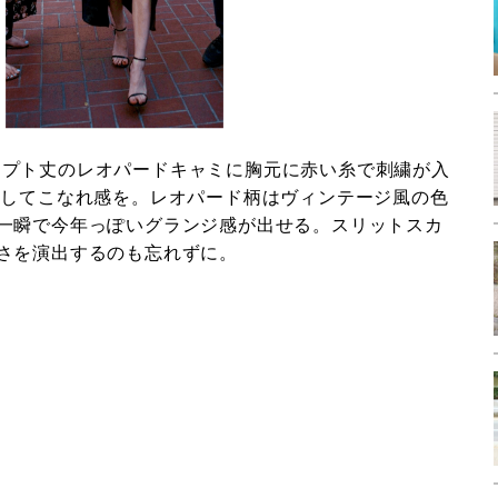
abiのクロップト丈のレオパードキャミに胸元に赤い糸で刺繍が入
けしてこなれ感を。レオパード柄はヴィンテージ風の色
一瞬で今年っぽいグランジ感が出せる。スリットスカ
さを演出するのも忘れずに。