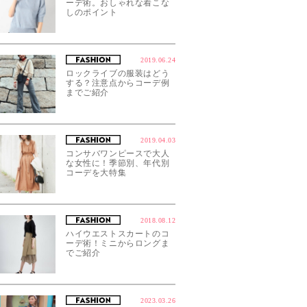
ーデ術。おしゃれな着こな
しのポイント
2019.06.24
ロックライブの服装はどう
する？注意点からコーデ例
までご紹介
2019.04.03
コンサバワンピースで大人
な女性に！季節別、年代別
コーデを大特集
2018.08.12
ハイウエストスカートのコ
ーデ術！ミニからロングま
でご紹介
2023.03.26