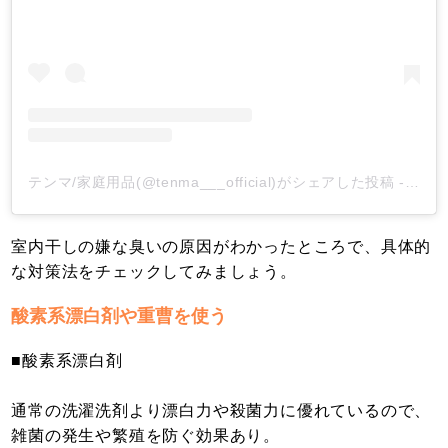
テンマ/家庭用品(@tenma___official)がシェアした投稿
-
202
室内干しの嫌な臭いの原因がわかったところで、具体的
な対策法をチェックしてみましょう。
酸素系漂白剤や重曹を使う
■酸素系漂白剤
通常の洗濯洗剤より漂白力や殺菌力に優れているので、
雑菌の発生や繁殖を防ぐ効果あり。