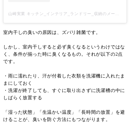
山崎実業 キッチン_インテリア_ランドリー_収納のメーカー(@yamazaki.home.channel)がシェアした投稿
室内干しの臭いの原因は、ズバリ雑菌です。
しかし、室内干しすると必ず臭くなるというわけではな
く、条件が揃った時に臭くなるもの。それが以下の2点
です。
・雨に濡れたり、汗が付着した衣類を洗濯機に入れたま
まにしておく
・洗濯が終了しても、すぐに取り出さずに洗濯槽の中に
しばらく放置する
「湿った状態」「生温かい温度」「長時間の放置」を避
けることが、臭いを防ぐ方法にもつながります。