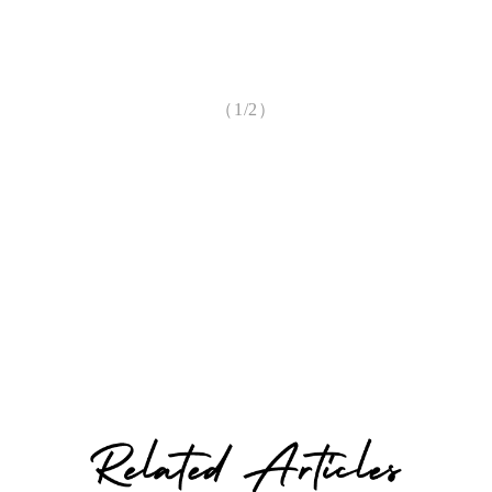
（1/2）