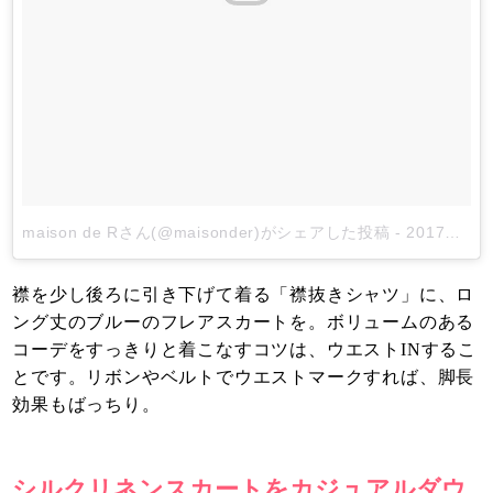
maison de Rさん(@maisonder)がシェアした投稿
-
2017年 7月月30日午後8時12分PDT
襟を少し後ろに引き下げて着る「襟抜きシャツ」に、ロ
ング丈のブルーのフレアスカートを。ボリュームのある
コーデをすっきりと着こなすコツは、ウエストINするこ
とです。リボンやベルトでウエストマークすれば、脚長
効果もばっちり。
シルクリネンスカートをカジュアルダウ