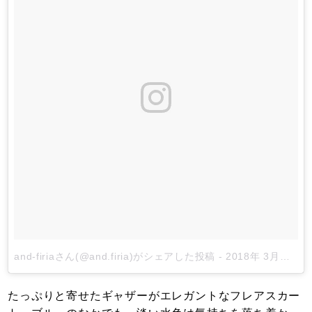
and-firiaさん(@and.firia)がシェアした投稿
-
2018年 3月月26日午前6時57分PDT
たっぷりと寄せたギャザーがエレガントなフレアスカー