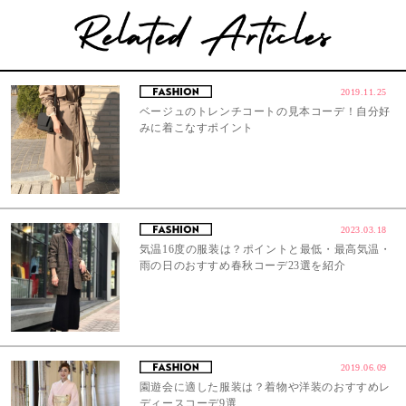
2019.11.25
ベージュのトレンチコートの見本コーデ！自分好
みに着こなすポイント
2023.03.18
気温16度の服装は？ポイントと最低・最高気温・
雨の日のおすすめ春秋コーデ23選を紹介
2019.06.09
園遊会に適した服装は？着物や洋装のおすすめレ
ディースコーデ9選