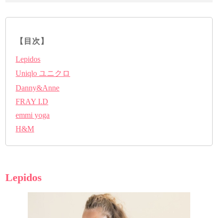
【目次】
Lepidos
Uniqlo ユニクロ
Danny&Anne
FRAY I.D
emmi yoga
H&M
Lepidos