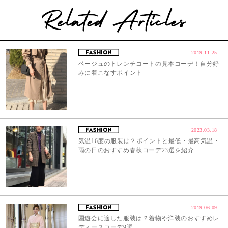
2019.11.25
ベージュのトレンチコートの見本コーデ！自分好
みに着こなすポイント
2023.03.18
気温16度の服装は？ポイントと最低・最高気温・
雨の日のおすすめ春秋コーデ23選を紹介
2019.06.09
園遊会に適した服装は？着物や洋装のおすすめレ
ディースコーデ9選