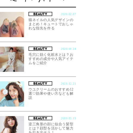
2020.02.07
猫ネイルの人気デザインの
まとめ！キュートでおしゃ
れな指先を作る
2020.01.24
毛穴に効く化粧水とは？お
すすめの成分や人気アイテ
ムをご紹介
2021.12.21
ウユクリームのおすすめ12
選♡効果や使い方なども解
説
2019.05.19
逆三角形の顔に似合う髪型
とは？顔型を活かして魅力
を引き出そう！