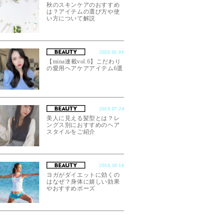
秋のスキンケアのおすすめ
は？アイテムの選び方や使
い方について解説
2020.05.01
【mina連載vol.6】こだわり
の愛用ヘアケアアイテム6選
2019.07.24
美人に見える髪型とは？レ
ングス別におすすめのヘア
スタイルをご紹介
2018.10.18
ヨガがダイエットに効くの
はなぜ？身体に嬉しい効果
やおすすめポーズ