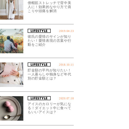
僧帽筋ストレッチで背中美
人に！効果的なやり方で肩
こりや頭痛を解消
2019.04.23
彼氏の愛情のサインが知り
たい！愛情表現の言葉や行
動をご紹介
2018.10.11
貯金額の平均が知りたい！
一人暮らしや独身など年代
別の貯金額とは？
2020.07.18
アイスのカロリーが気にな
る！ダイエット中に食べて
もいいアイスは？