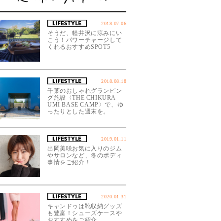
2018.07.06
そうだ、軽井沢に涼みにい
こう！パワーチャージして
くれるおすすめSPOT5
2018.08.18
千葉のおしゃれグランピン
グ施設〈THE CHIKURA
UMI BASE CAMP〉で、ゆ
ったりとした週末を。
2019.01.11
出岡美咲お気に入りのジム
やサロンなど、冬のボディ
事情をご紹介！
2020.01.31
キャンドゥは靴収納グッズ
も豊富！シューズケースや
おすすめをご紹介