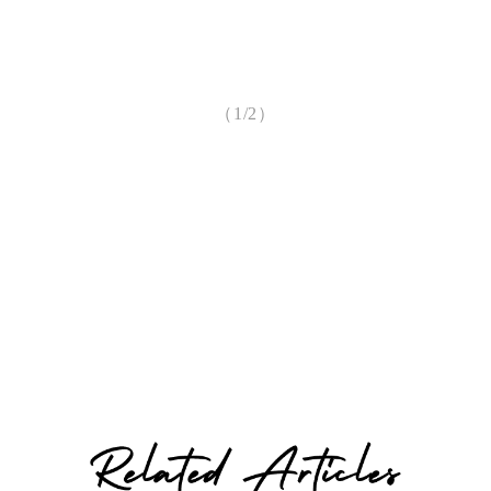
（1/2）