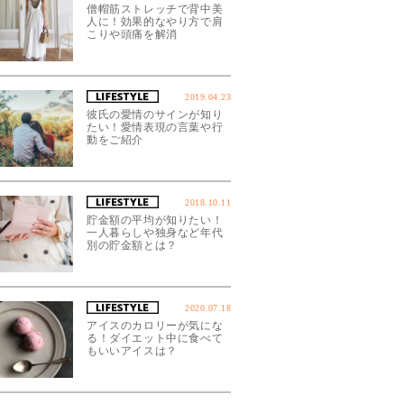
僧帽筋ストレッチで背中美
人に！効果的なやり方で肩
こりや頭痛を解消
2019.04.23
彼氏の愛情のサインが知り
たい！愛情表現の言葉や行
動をご紹介
2018.10.11
貯金額の平均が知りたい！
一人暮らしや独身など年代
別の貯金額とは？
2020.07.18
アイスのカロリーが気にな
る！ダイエット中に食べて
もいいアイスは？