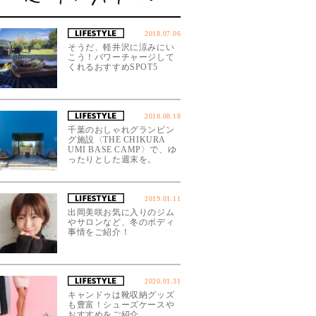
2018.07.06
そうだ、軽井沢に涼みにい
こう！パワーチャージして
くれるおすすめSPOT5
2018.08.18
千葉のおしゃれグランピン
グ施設〈THE CHIKURA
UMI BASE CAMP〉で、ゆ
ったりとした週末を。
2019.01.11
出岡美咲お気に入りのジム
やサロンなど、冬のボディ
事情をご紹介！
2020.01.31
キャンドゥは靴収納グッズ
も豊富！シューズケースや
おすすめをご紹介