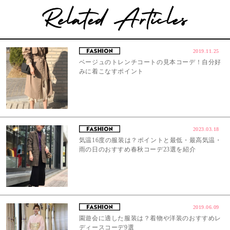
2019.11.25
ベージュのトレンチコートの見本コーデ！自分好
みに着こなすポイント
2023.03.18
気温16度の服装は？ポイントと最低・最高気温・
雨の日のおすすめ春秋コーデ23選を紹介
2019.06.09
園遊会に適した服装は？着物や洋装のおすすめレ
ディースコーデ9選