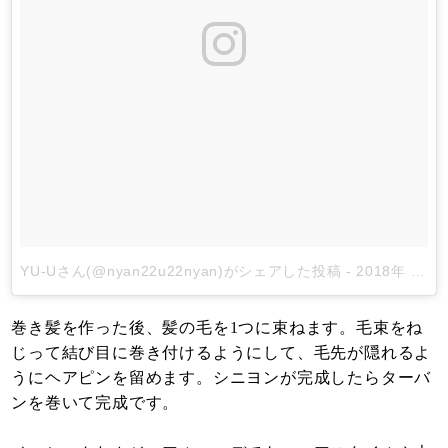
YU-Uさん(@nyan22u22nyan)がシェアした投稿
-
2018年 7月月5日午後5時00分PDT
巻き髪を作った後、髪の毛を1つに束ねます。毛束をね
じって結び目に巻き付けるようにして、毛先が隠れるよ
うにヘアピンを留めます。シニヨンが完成したらターバ
ンを巻いて完成です。