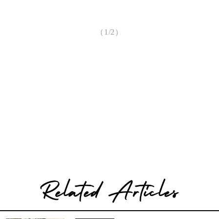
（1/2）