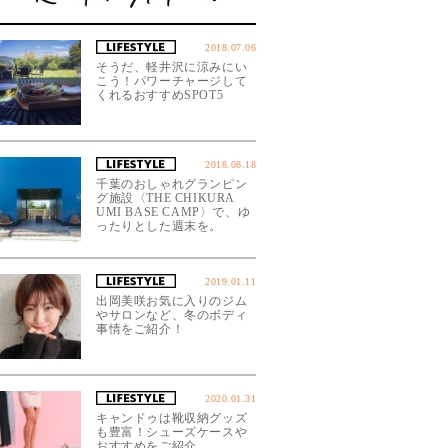
2018.07.06
そうだ、軽井沢に涼みにい
こう！パワーチャージして
くれるおすすめSPOT5
2018.08.18
千葉のおしゃれグランピン
グ施設〈THE CHIKURA
UMI BASE CAMP〉で、ゆ
ったりとした週末を。
2019.01.11
出岡美咲お気に入りのジム
やサロンなど、冬のボディ
事情をご紹介！
2020.01.31
キャンドゥは靴収納グッズ
も豊富！シューズケースや
おすすめをご紹介