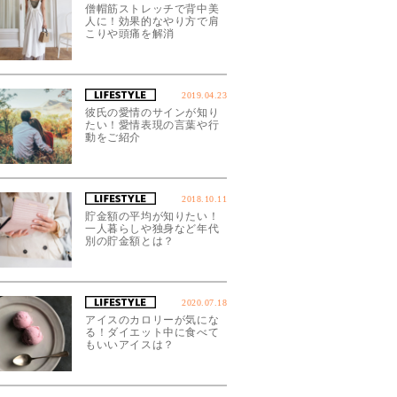
僧帽筋ストレッチで背中美
人に！効果的なやり方で肩
こりや頭痛を解消
2019.04.23
彼氏の愛情のサインが知り
たい！愛情表現の言葉や行
動をご紹介
2018.10.11
貯金額の平均が知りたい！
一人暮らしや独身など年代
別の貯金額とは？
2020.07.18
アイスのカロリーが気にな
る！ダイエット中に食べて
もいいアイスは？