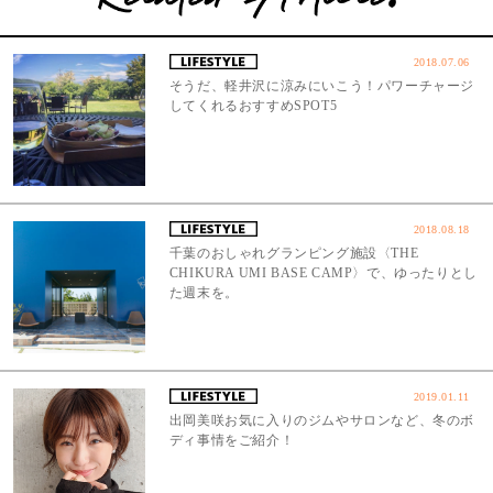
2018.07.06
そうだ、軽井沢に涼みにいこう！パワーチャージ
してくれるおすすめSPOT5
2018.08.18
千葉のおしゃれグランピング施設〈THE
CHIKURA UMI BASE CAMP〉で、ゆったりとし
た週末を。
2019.01.11
出岡美咲お気に入りのジムやサロンなど、冬のボ
ディ事情をご紹介！