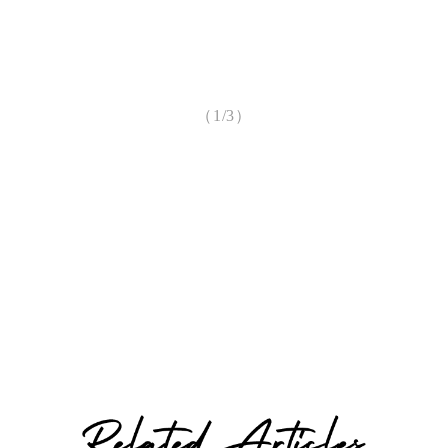
（1/3）