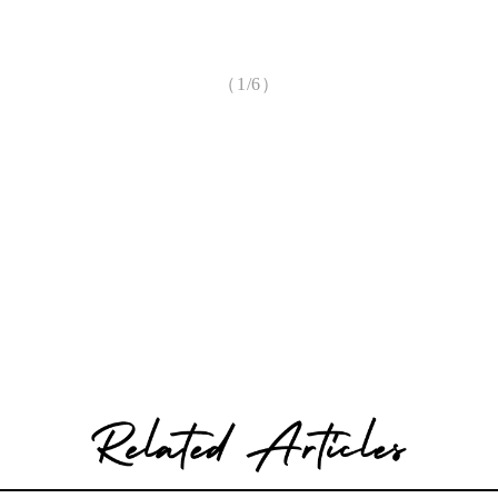
（1/6）