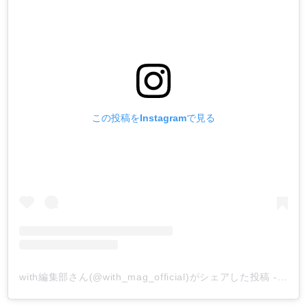
この投稿をInstagramで見る
with編集部さん(@with_mag_official)がシェアした投稿
-
201