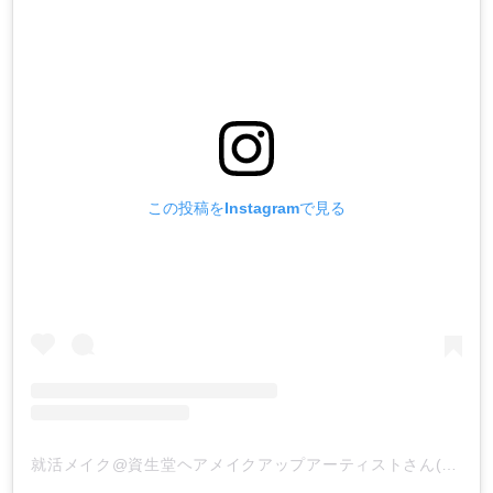
この投稿をInstagramで見る
就活メイク@資生堂ヘアメイクアップアーティストさん(@shukatsu_makeup_shiseido)がシェアした投稿