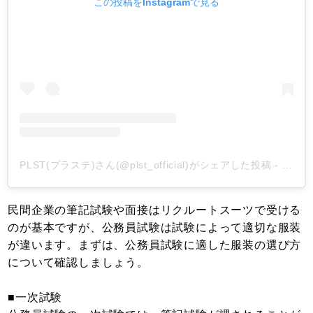
この投稿をInstagramで見る
PLST(プラステ)さん(@plst_official)がシェアした投稿
-
2019
民間企業の筆記試験や面接はリクルートスーツで受ける
のが基本ですが、公務員試験は試験によって適切な服装
が違います。まずは、公務員試験に適した服装の選び方
について確認しましょう。
■一次試験