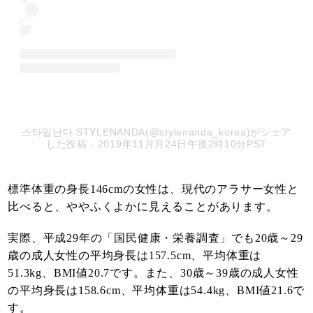
스타일난다 STYLENANDA(@stylenanda_korea)がシェア
した投稿
- 2019年11月月24日午後2時10分PST
標準体重の身長146cmの女性は、現代のアラサー女性と
比べると、ややふくよかに見えることがあります。
実際、平成29年の「国民健康・栄養調査」でも20歳～29
歳の成人女性の平均身長は157.5cm、平均体重は
51.3kg、BMI値20.7です。また、30歳～39歳の成人女性
の平均身長は158.6cm、平均体重は54.4kg、BMI値21.6で
す。