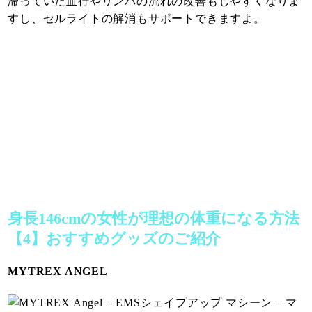
滞っていた血行やリンパの流れの改善もしやすくなりま
すし、セルライトの解消もサポートできますよ。
身長146cmの女性が理想の体重になる方法
【4】おすすめグッズのご紹介
MYTREX ANGEL