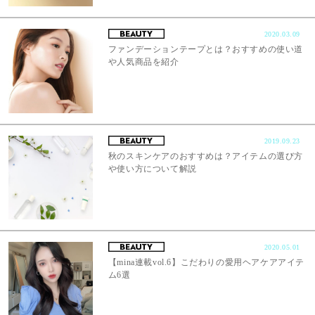
2020.03.09
ファンデーションテープとは？おすすめの使い道
や人気商品を紹介
2019.09.23
秋のスキンケアのおすすめは？アイテムの選び方
や使い方について解説
2020.05.01
【mina連載vol.6】こだわりの愛用ヘアケアアイテ
ム6選