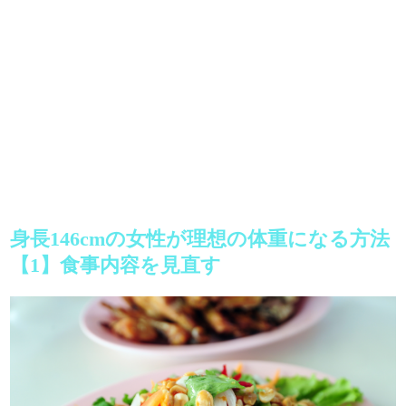
身長146cmの女性が理想の体重になる方法
【1】食事内容を見直す