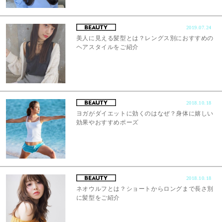
2019.07.24
美人に見える髪型とは？レングス別におすすめの
ヘアスタイルをご紹介
2018.10.18
ヨガがダイエットに効くのはなぜ？身体に嬉しい
効果やおすすめポーズ
2018.10.18
ネオウルフとは？ショートからロングまで長さ別
に髪型をご紹介