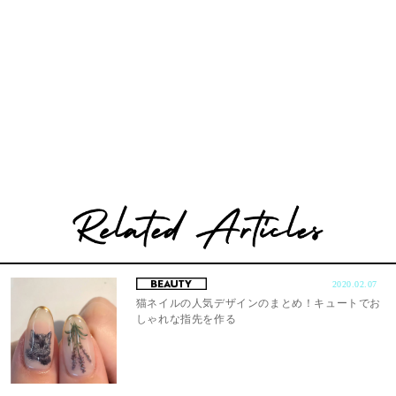
2020.02.07
猫ネイルの人気デザインのまとめ！キュートでお
しゃれな指先を作る