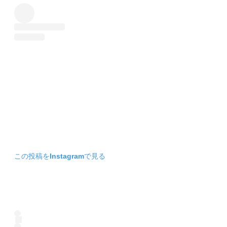
この投稿をInstagramで見る