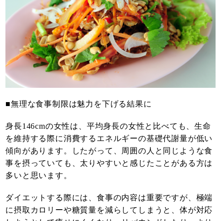
■無理な食事制限は魅力を下げる結果に
身長146cmの女性は、平均身長の女性と比べても、生命
を維持する際に消費するエネルギーの基礎代謝量が低い
傾向があります。したがって、周囲の人と同じような食
事を摂っていても、太りやすいと感じたことがある方は
多いと思います。
ダイエットする際には、食事の内容は重要ですが、極端
に摂取カロリーや糖質量を減らしてしまうと、体が対応