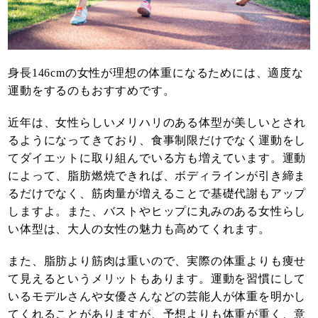
身長146cmの女性が理想の体重になるためには、適度な
運動をするのもおすすめです。
近年は、女性らしいメリハリのある体型が美しいとされ
るようになってきており、食事制限だけでなく運動をし
てダイエットに取り組んでいる方も増えています。運動
によって、脂肪燃焼できれば、ボディラインが引き締ま
るだけでなく、筋肉量が増えることで基礎代謝もアップ
しますよ。また、バストやヒップに丸みのある女性らし
い体型は、大人の女性の魅力も高めてくれます。
また、脂肪より筋肉は重いので、実際の体重よりも痩せ
て見えるというメリットもあります。運動を習慣にして
いるモデルさんや女優さんなどの芸能人が体重を明かし
てくれることがありますが、予想よりも体重が重く、意