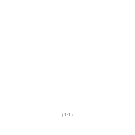
（1/1）