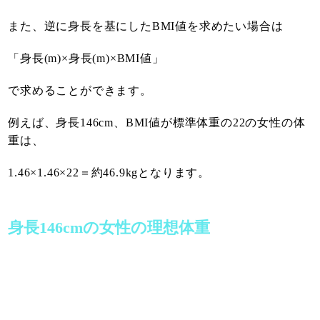
また、逆に身長を基にしたBMI値を求めたい場合は
「身長(m)×身長(m)×BMI値」
で求めることができます。
例えば、身長146cm、BMI値が標準体重の22の女性の体
重は、
1.46×1.46×22＝約46.9kgとなります。
身長146cmの女性の理想体重