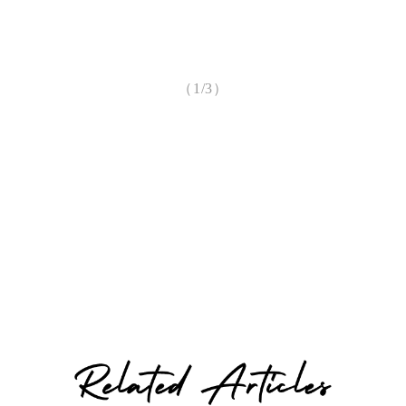
（1/3）