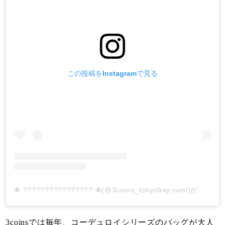
この投稿をInstagramで見る
❋ ???????????????? ❋(@3coins_tokyobay.rumi)がシェアした投稿
3coinsでは毎年、コーデュロイシリーズのバッグが大人