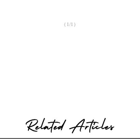
（1/1）