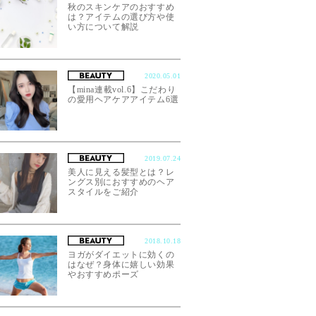
秋のスキンケアのおすすめ
は？アイテムの選び方や使
い方について解説
2020.05.01
【mina連載vol.6】こだわり
の愛用ヘアケアアイテム6選
2019.07.24
美人に見える髪型とは？レ
ングス別におすすめのヘア
スタイルをご紹介
2018.10.18
ヨガがダイエットに効くの
はなぜ？身体に嬉しい効果
やおすすめポーズ