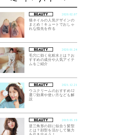
2020.02.07
猫ネイルの人気デザインの
まとめ！キュートでおしゃ
れな指先を作る
2020.01.24
毛穴に効く化粧水とは？お
すすめの成分や人気アイテ
ムをご紹介
2021.12.21
ウユクリームのおすすめ12
選♡効果や使い方なども解
説
2019.05.19
逆三角形の顔に似合う髪型
とは？顔型を活かして魅力
を引き出そう！