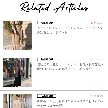
2019.11.25
ベージュのトレンチコートの見本コーデ！自分好
みに着こなすポイント
2023.03.18
気温16度の服装は？ポイントと最低・最高気温・
雨の日のおすすめ春秋コーデ23選を紹介
2019.06.09
園遊会に適した服装は？着物や洋装のおすすめレ
ディースコーデ9選