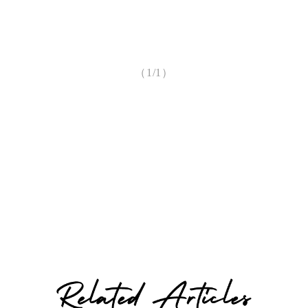
（1/1）