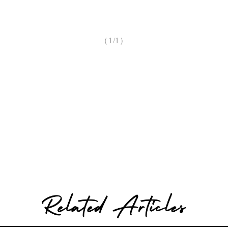
（1/1）