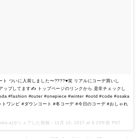
ート ついに入荷しました〜????♥️笑 リアルにコーデ買いし
logにアップしてます✍️ トップページのリンクから 是非チェックし
#fashion #outer #onepiece #winter #ootd #code #osaka
ットワンピ #ダウンコート #冬コーデ #今日のコーデ #おしゃれ
oka.a)がシェアした投稿 -
11月 15, 2017 at 6:23午前 PST