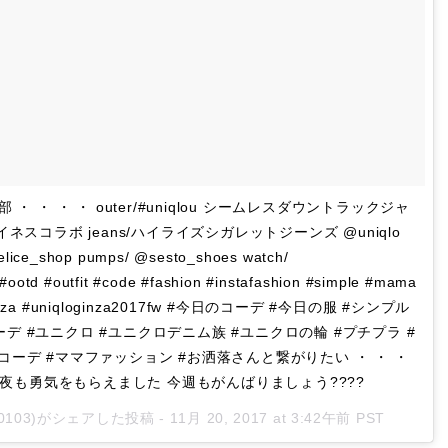
 ・ ・ ・ ・ outer/#uniqlou シームレスダウントラックジャ
イネスコラボ jeans/ハイライズシガレットジーンズ @uniqlo
felice_shop pumps/ @sesto_shoes watch/
ootd #outfit #code #fashion #instafashion #simple #mama
ginza #uniqloginza2017fw #今日のコーデ #今日の服 #シンプル
デ #ユニクロ #ユニクロデニム族 #ユニクロの輪 #プチプラ #
コーデ #ママファッション #お洒落さんと繋がりたい ・ ・ ・
? 昨夜も勇気をもらえました 今週もがんばりましょう????
m0103)がシェアした投稿 -
11月 20, 2017 at 3:42午前 PST