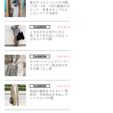
春のディズニーコーデ30選
♡3月・4月・5月の服装のポ
イント、友達＆カップルと
したいコーデを紹介
2018.06.26
メガネが大人女子に大人
気！今どきのおしゃれなメ
ガネコーデ10選
2019.06.17
カーキ×ベージュでワンラン
ク上のコーデ！組み合わせ
方や着こなし術
2019.02.21
高知の服装をマスター！季
節別・天気別おすすめレデ
ィースコーデ9選