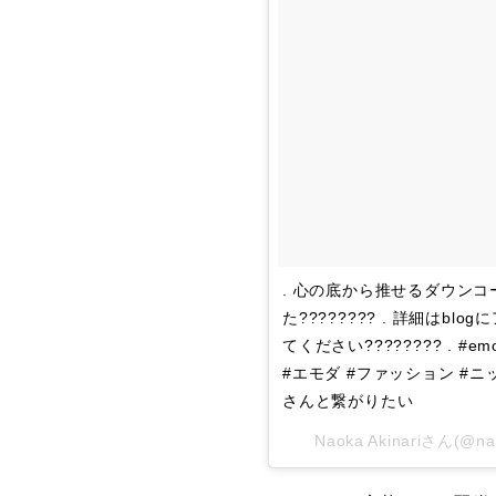
. 心の底から推せるダウンコ
た???????? . 詳細はb
てください???????? . #emoda 
#エモダ #ファッション #ニ
さんと繋がりたい
Naoka Akinari
さん(@na