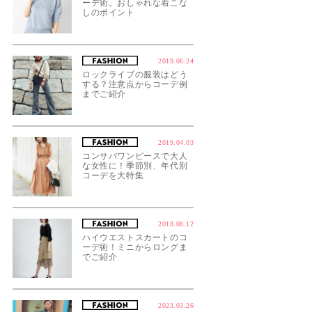
ーデ術。おしゃれな着こな
しのポイント
2019.06.24
ロックライブの服装はどう
する？注意点からコーデ例
までご紹介
2019.04.03
コンサバワンピースで大人
な女性に！季節別、年代別
コーデを大特集
2018.08.12
ハイウエストスカートのコ
ーデ術！ミニからロングま
でご紹介
2023.03.26