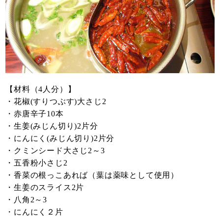
【材料（4人分）】
・花椒(すりつぶす)大さじ2
・赤唐辛子10本
・生姜(みじん切り)2片分
・にんにく(みじん切り)2片分
・クミンシード大さじ2～3
・五香粉小さじ2
・香菜の根っこあれば（葉は薬味として使用）
・生姜のスライス2片
・八角2～3
・にんにく２片