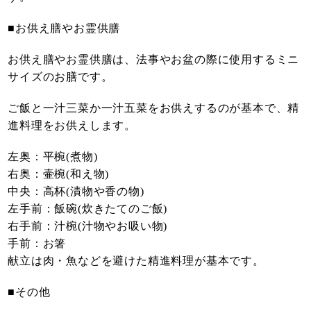
■お供え膳やお霊供膳
お供え膳やお霊供膳は、法事やお盆の際に使用するミニ
サイズのお膳です。
ご飯と一汁三菜か一汁五菜をお供えするのが基本で、精
進料理をお供えします。
左奥：平椀(煮物)
右奥：壷椀(和え物)
中央：高杯(漬物や香の物)
左手前：飯碗(炊きたてのご飯)
右手前：汁椀(汁物やお吸い物)
手前：お箸
献立は肉・魚などを避けた精進料理が基本です。
■その他