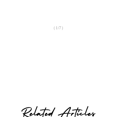
（1/7）