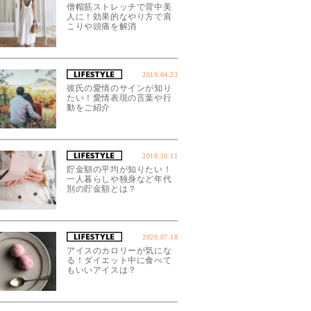
僧帽筋ストレッチで背中美
人に！効果的なやり方で肩
こりや頭痛を解消
2019.04.23
彼氏の愛情のサインが知り
たい！愛情表現の言葉や行
動をご紹介
2018.10.11
貯金額の平均が知りたい！
一人暮らしや独身など年代
別の貯金額とは？
2020.07.18
アイスのカロリーが気にな
る！ダイエット中に食べて
もいいアイスは？