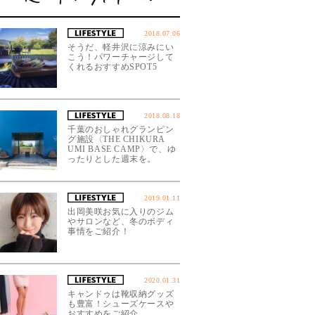
2018.07.06
そうだ、軽井沢に涼みにい
こう！パワーチャージして
くれるおすすめSPOT5
2018.08.18
千葉のおしゃれグランピン
グ施設〈THE CHIKURA
UMI BASE CAMP〉で、ゆ
ったりとした週末を。
2019.01.11
出岡美咲お気に入りのジム
やサロンなど、冬のボディ
事情をご紹介！
2020.01.31
キャンドゥは靴収納グッズ
も豊富！シューズケースや
おすすめをご紹介