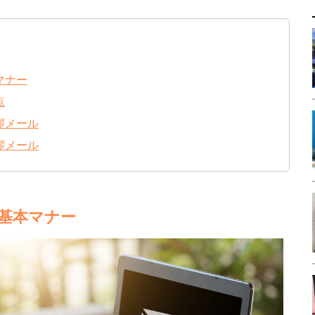
マナー
点
拶メール
拶メール
基本マナー